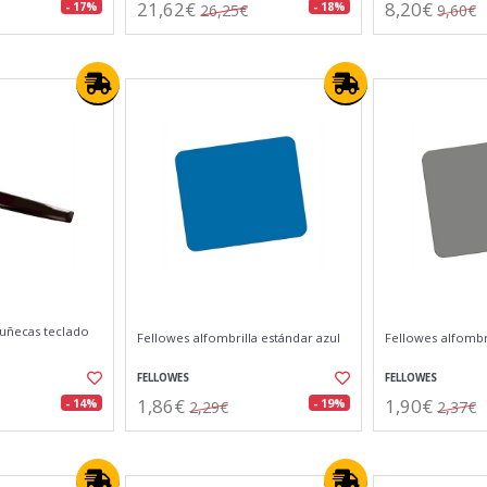
21,62€
8,20€
- 17%
- 18%
26,25€
9,60€
uñecas teclado
Fellowes alfombrilla estándar azul
Fellowes alfombri
FELLOWES
FELLOWES
1,86€
1,90€
- 14%
- 19%
2,29€
2,37€