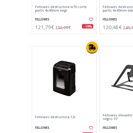
Fellowes destructora lx70 corte
Fellowes destructo
partíc 4x40mm negr
partíc 4x40mm bla
FELLOWES
FELLOWES
121,79€
120,46€
- 19%
150,06€
145,
Fellowes elevador 
Fellowes destructora 12c
negro 15"
FELLOWES
FELLOWES