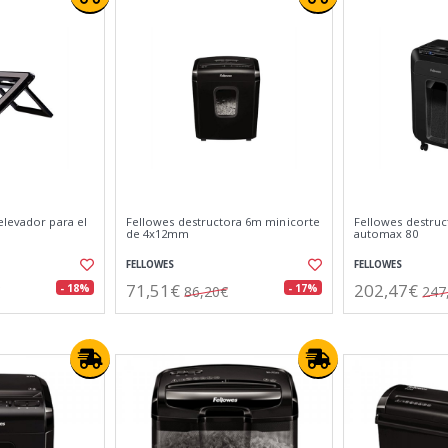
elevador para el
Fellowes destructora 6m minicorte
Fellowes destruc
de 4x12mm
automax 80
FELLOWES
FELLOWES
71,51€
202,47€
- 18%
- 17%
86,20€
247