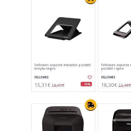
Fellowes soporte elevador portátil
Fellowes soporte 
breyta negro
portátil i-spire
FELLOWES
FELLOWES
15,31€
18,30€
- 15%
18,05€
22,38€