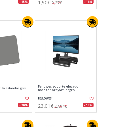
1,90€
- 15%
- 16%
2,27€
Fellowes soporte elevador
lla estándar gris
monitor breyta™ negro
FELLOWES
23,01€
- 20%
- 18%
27,94€