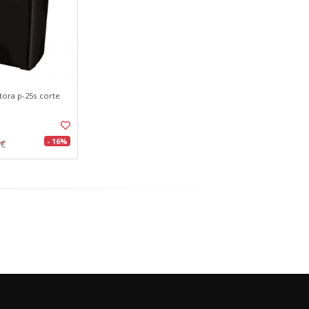
tora p-25s corte
- 16%
3€