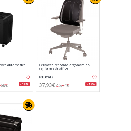
tora automática
Fellowes respaldo ergonómico
rejilla mesh office
FELLOWES
37,93€
- 18%
- 19%
,66€
46,74€