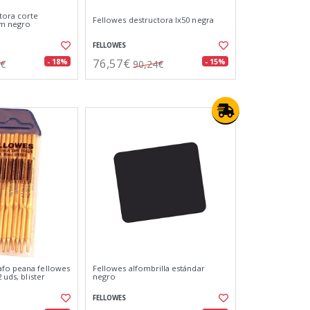
tora corte
Fellowes destructora lx50 negra
mm negro
FELLOWES
76,57€
- 18%
- 15%
2€
90,24€
afo peana fellowes
Fellowes alfombrilla estándar
2 uds, blister
negro
FELLOWES