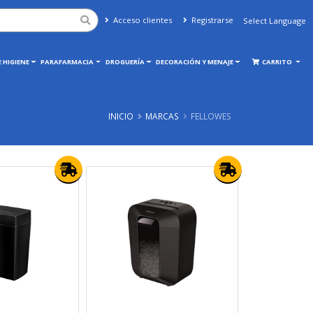
Acceso clientes
Registrarse
Powered by
Translate
 HIGIENE
PARAFARMACIA
DROGUERÍA
DECORACIÓN Y MENAJE
CARRITO
INICIO
MARCAS
FELLOWES