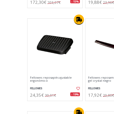
172,30€
19,88€
- 15%
203,07€
23,96€
Fellowes reposapiés ajustable
Fellowes reposam
ergonómico
gel crystal negro
FELLOWES
FELLOWES
24,35€
17,92€
- 19%
30,01€
20,80€