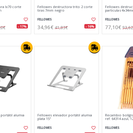
ra lx70 corte
Fellowes destructora trito 2 corte
Fellowes destruc
n
tiras 7mm negro
particulas 4x34
FELLOWES
FELLOWES
34,96€
77,10€
- 17%
- 16%
20€
41,83€
93,6
portátil alumia
Fellowes elevador portátil alumia
Recambio bolígr
plata 15"
ref. 64314 azul, 1
FELLOWES
FELLOWES