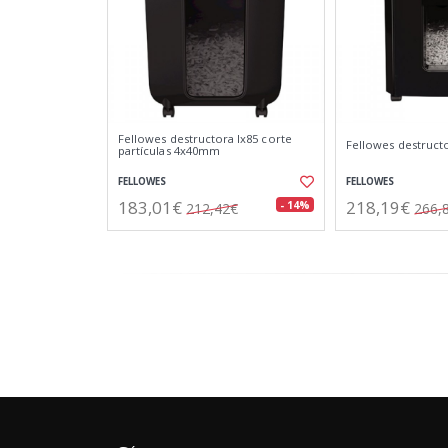
Fellowes destructora lx85 corte
Fellowes destruct
partículas 4x40mm
FELLOWES
FELLOWES
183,01€
218,19€
- 14%
212,42€
266,