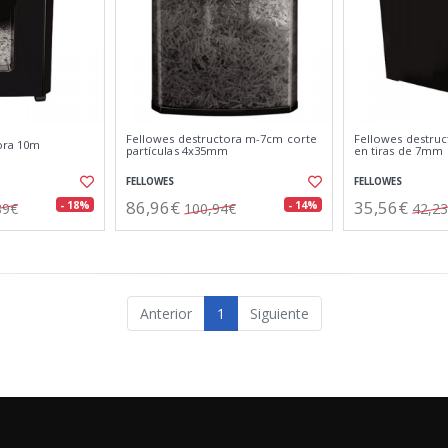
Fellowes destructora m-7cm corte
Fellowes destruc
ora 10m
partículas 4x35mm
en tiras de 7mm
FELLOWES
FELLOWES
86,96€
35,56€
- 18%
- 14%
89€
100,94€
42,2
Anterior
1
Siguiente