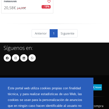
FARMAVARI
20,58€
- 18%
24,99€
Anterior
1
Siguiente
Síguenos en:
Este portal web utiliza cookies propias con finalidad
técnica, y para realizar estadísticas de uso Web, las
cookies se usan para la personalización de anuncios
que en ningún caso hacen identificable al usuario no
Contacto
Aviso Legal
Condiciones de compra