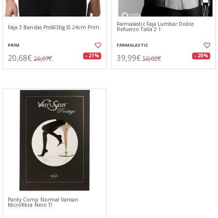
Farmalastic Faja Lumbar Doble
Faja 3 Bandas Prs603bg Xl 24cm Prim
Refuerzo Talla 2 1
PRIM
FARMALASTIC
20,68€
39,99€
- 21%
- 20%
26,07€
50,02€
Panty Comp Normal Varisan
Microfibra Nero Tl