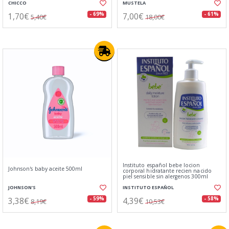
CHICCO
MUSTELA
1,70€
7,00€
- 69%
- 61%
5,40€
18,00€
Instituto español bebe locion
Johnson's baby aceite 500ml
corporal hidratante recien nacido
piel sensible sin alergenos 300ml
JOHNSON'S
INSTITUTO ESPAÑOL
3,38€
4,39€
- 59%
- 58%
8,19€
10,53€