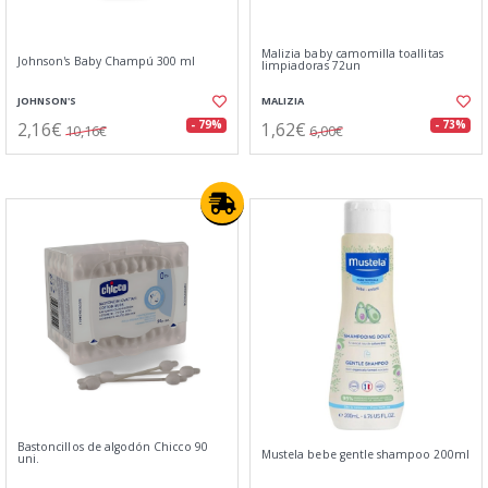
Malizia baby camomilla toallitas
Johnson's Baby Champú 300 ml
limpiadoras 72un
JOHNSON'S
MALIZIA
2,16€
1,62€
- 79%
- 73%
10,16€
6,00€
Bastoncillos de algodón Chicco 90
Mustela bebe gentle shampoo 200ml
uni.