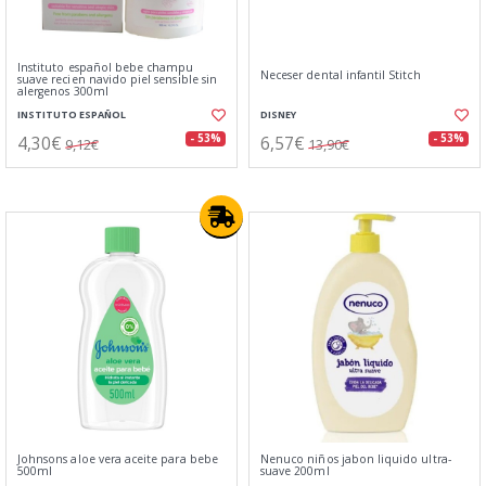
Instituto español bebe champu
Neceser dental infantil Stitch
suave recien navido piel sensible sin
alergenos 300ml
INSTITUTO ESPAÑOL
DISNEY
4,30€
6,57€
- 53%
- 53%
9,12€
13,90€
Johnsons aloe vera aceite para bebe
Nenuco niños jabon liquido ultra-
500ml
suave 200ml