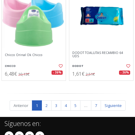
DODOT TOALLITAS RECAMBIO 64
Chicco Orinal Ok Chicco
UDS
CHICCO
DODOT
6,48€
1,61€
- 36%
- 36%
10,13€
2,51€
Anterior
1
2
3
4
5
…
7
Siguiente
Síguenos en: