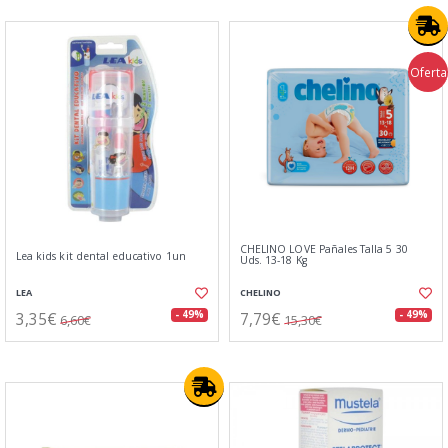
Oferta
CHELINO LOVE Pañales Talla 5 30
Lea kids kit dental educativo 1un
Uds. 13-18 Kg
LEA
CHELINO
3,35€
7,79€
- 49%
- 49%
6,60€
15,30€