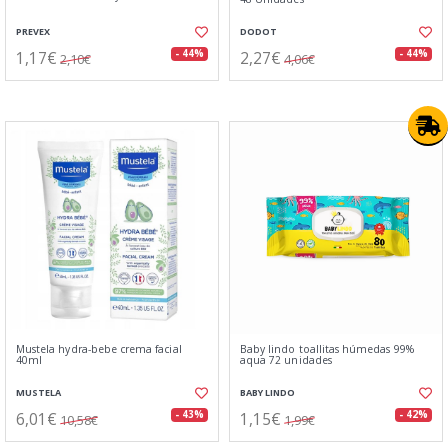
PREVEX
DODOT
1,17€
2,27€
- 44%
- 44%
2,10€
4,06€
Mustela hydra-bebe crema facial
Baby lindo toallitas húmedas 99%
40ml
aqua 72 unidades
MUSTELA
BABY LINDO
6,01€
1,15€
- 43%
- 42%
10,58€
1,99€