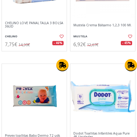
CHELINO LOVE PAÑAL TALLA 3 BOLSA
Mustela Crema Bálsamo 1,2,3 100 Ml.
36UD
CHELINO
MUSTELA
7,75€
6,92€
- 46%
- 45%
14,30€
12,67€
Dodot Toallitas Infantiles Aqua Pure
Prevex toallitas Baby Dermo 72 uds
48 Unidades