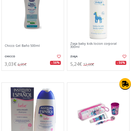
Ziaja baby kids locion corporal
Chicco Gel Baño 500ml
300ml
CHICCO
ZIAJA
3,03€
5,24€
- 56%
- 56%
6,95€
12,00€