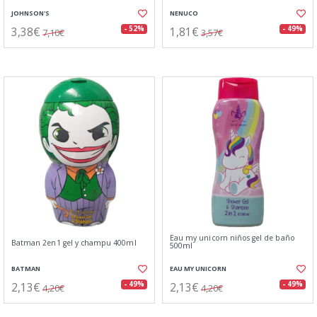
JOHNSON'S
NENUCO
3,38€
1,81€
- 52%
- 49%
7,10€
3,57€
Eau my unicorn niños gel de baño
Batman 2en1 gel y champu 400ml
500ml
BATMAN
EAU MY UNICORN
2,13€
2,13€
- 49%
- 49%
4,20€
4,20€