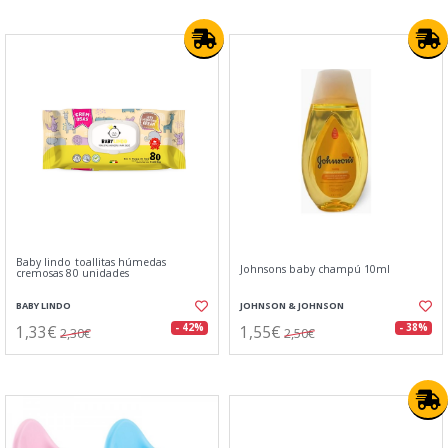
Baby lindo toallitas húmedas
Johnsons baby champú 10ml
cremosas 80 unidades
BABY LINDO
JOHNSON & JOHNSON
1,33€
1,55€
- 42%
- 38%
2,30€
2,50€