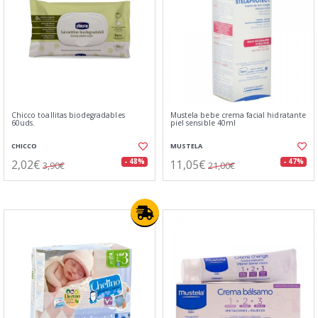
Chicco toallitas biodegradables
Mustela bebe crema facial hidratante
60uds.
piel sensible 40ml
CHICCO
MUSTELA
2,02€
11,05€
- 48%
- 47%
3,90€
21,00€