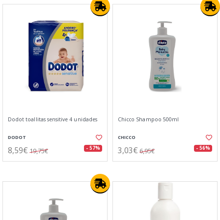
Dodot toallitas sensitive 4 unidades
Chicco Shampoo 500ml
DODOT
CHICCO
8,59€
3,03€
- 57%
- 56%
19,75€
6,95€