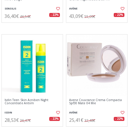
SENSILIS
AVÈNE
36,40€
43,09€
- 22%
- 22%
46,54€
55,09€
Isdin Teen Skin Acniben Night
Avene Couvrance Crema Compacta
Concentrate Antiim
Spf30 Mate 04 Mie
ISDIN
AVÈNE
28,53€
25,41€
- 22%
- 22%
36,47€
32,48€