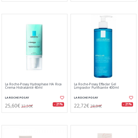
La Roche-Posay Hydraphase HA Rica
La Roche-Posay Effaclar Gel
Crema Hidratante 40ml
Limpiador Purificante 400ml
LA ROCHE POSAY
LA ROCHE POSAY
25,60€
22,72€
- 21%
- 21%
32,50€
28,84€