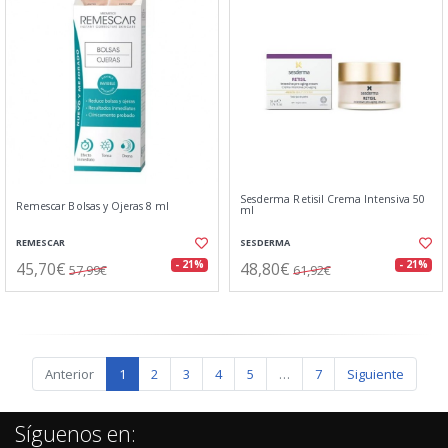
Sesderma Retisil Crema Intensiva 50
Remescar Bolsas y Ojeras 8 ml
ml
REMESCAR
SESDERMA
45,70€
48,80€
- 21%
- 21%
57,99€
61,92€
Anterior
1
2
3
4
5
…
7
Siguiente
Síguenos en: