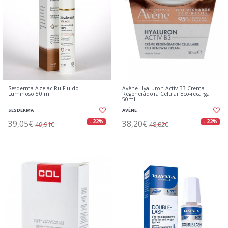
Sesderma Azelac Ru Fluido
Avène Hyaluron Activ B3 Crema
Luminoso 50 ml
Regeneradora Celular Eco-recarga
50ml
SESDERMA
AVÈNE
39,05€
38,20€
- 22%
- 22%
49,91€
48,82€