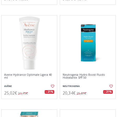
Avene Hydrance Optimale Ligera 40
Neutrogena Hydro Boost Fluido
ml
Hidratante SPF 50
AVÈNE
NEUTROGENA
25,02€
20,34€
- 21%
- 21%
31,75€
25,81€