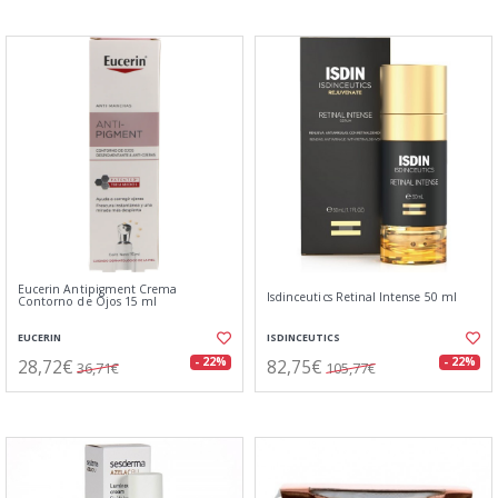
Eucerin Antipigment Crema
Isdinceutics Retinal Intense 50 ml
Contorno de Ojos 15 ml
EUCERIN
ISDINCEUTICS
28,72€
82,75€
- 22%
- 22%
36,71€
105,77€