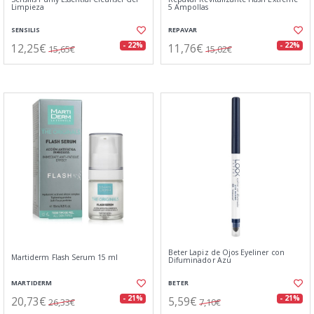
Limpieza
5 Ampollas
SENSILIS
REPAVAR
12,25€
11,76€
- 22%
- 22%
15,65€
15,02€
Beter Lapiz de Ojos Eyeliner con
Martiderm Flash Serum 15 ml
Difuminador Azu
MARTIDERM
BETER
20,73€
5,59€
- 21%
- 21%
26,33€
7,10€