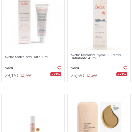
Avène Tolérance Hydra-10 Crema
Avene Antirojeces Forte 30ml
Hidratante 40 ml
AVÈNE
AVÈNE
29,15€
25,59€
- 21%
- 21%
37,00€
32,48€