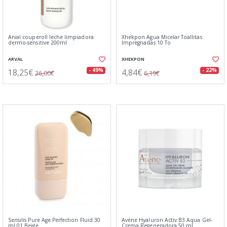
Arval couperoll leche limpiadora
Xhekpon Agua Micelar Toallitas
dermo-sensitive 200ml
Impregnadas 10 To
ARVAL
XHEKPON
18,25€
4,84€
- 49%
- 22%
36,00€
6,19€
Sensilis Pure Age Perfection Fluid 30
Avène Hyaluron Activ B3 Aqua Gel-
ml 01 Beige
Crema Regeneradora 50 ml