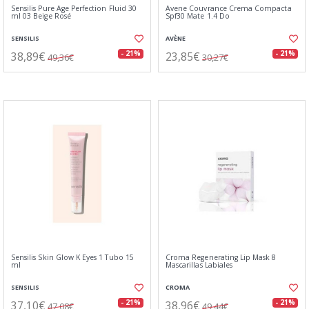
Sensilis Pure Age Perfection Fluid 30
Avene Couvrance Crema Compacta
ml 03 Beige Rosé
Spf30 Mate 1.4 Do
SENSILIS
AVÈNE
38,89€
23,85€
- 21%
- 21%
49,36€
30,27€
Sensilis Skin Glow K Eyes 1 Tubo 15
Croma Regenerating Lip Mask 8
ml
Mascarillas Labiales
SENSILIS
CROMA
37,10€
38,96€
- 21%
- 21%
47,08€
49,44€