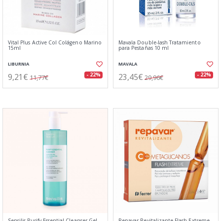
Vital Plus Active Col Colágeno Marino
Mavala Double-lash Tratamiento
15ml
para Pestañas 10 ml
LIBURNIA
MAVALA
9,21€
23,45€
- 22%
- 22%
11,77€
29,96€
Sensilis Purify Essential Cleanser Gel
Repavar Revitalizante Flash Extreme