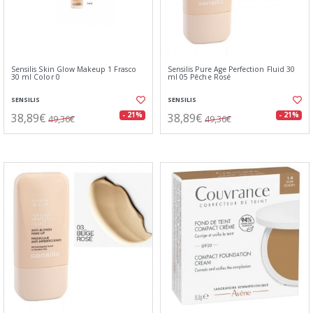
Sensilis Skin Glow Makeup 1 Frasco
Sensilis Pure Age Perfection Fluid 30
30 ml Color 0
ml 05 Pêche Rosé
SENSILIS
SENSILIS
38,89€
38,89€
- 21%
- 21%
49,36€
49,36€