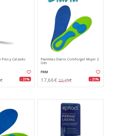
 Pies y Calzado
Plantillas Diario Comforgel Mujer 2
Uds
PRIM
17,66€
- 21%
- 21%
6€
22,25€