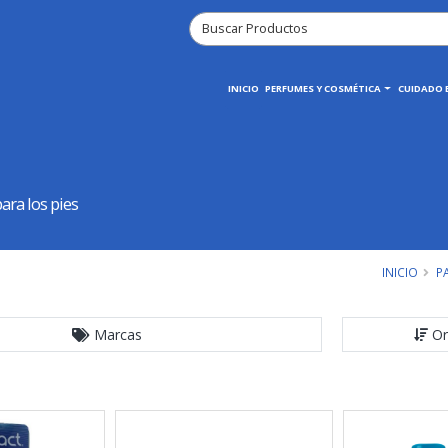
INICIO
PERFUMES Y COSMÉTICA
CUIDADO E
ra los pies
INICIO
P
Marcas
Or