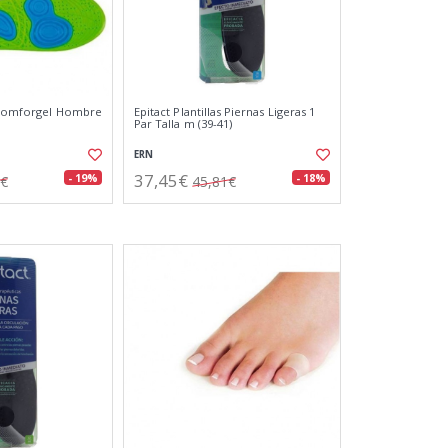
o Comforgel Hombre
Epitact Plantillas Piernas Ligeras 1
Par Talla m (39-41)
ERN
37,45€
- 19%
- 18%
6€
45,81€