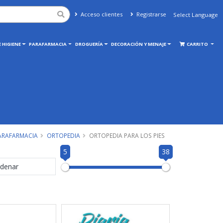
Acceso clientes
Registrarse
Powered by
Translate
 HIGIENE
PARAFARMACIA
DROGUERÍA
DECORACIÓN Y MENAJE
CARRITO
ARAFARMACIA
ORTOPEDIA
ORTOPEDIA PARA LOS PIES
5
38
denar