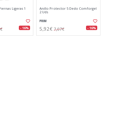
 Piernas Ligeras 1
Anillo Protector 5 Dedo Comforgel
)
2 Uds
PRIM
5,92€
- 16%
- 16%
9€
7,07€