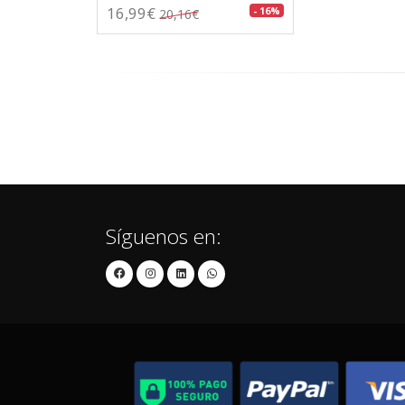
16,99€
- 16%
20,16€
Síguenos en: