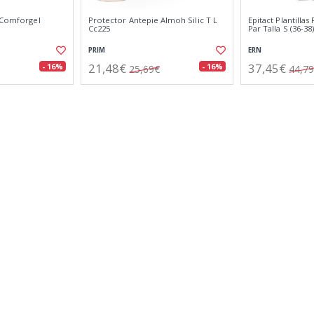
e Comforgel
Protector Antepie Almoh Silic T L
Epitact Plantillas
Cc225
Par Talla S (36-38
PRIM
ERN
21,48€
37,45€
- 16%
- 16%
25,69€
44,7