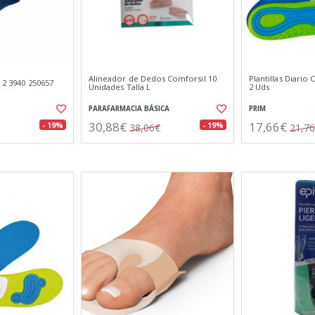
Alineador de Dedos Comforsil 10
Plantillas Diari
T 2 3940 250657
Unidades Talla L
2 Uds
PARAFARMACIA BÁSICA
PRIM
30,88€
17,66€
- 19%
- 19%
38,06€
21,7