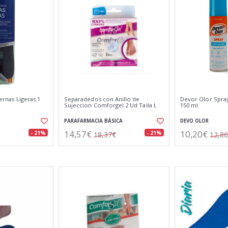
iernas Ligeras 1
Separadedos con Anillo de
Devor Olor Spray
Sujeccion Comforgel 2 Ud Talla L
150 ml
PARAFARMACIA BÁSICA
DEVO OLOR
14,57€
10,20€
- 21%
- 21%
18,37€
12,8