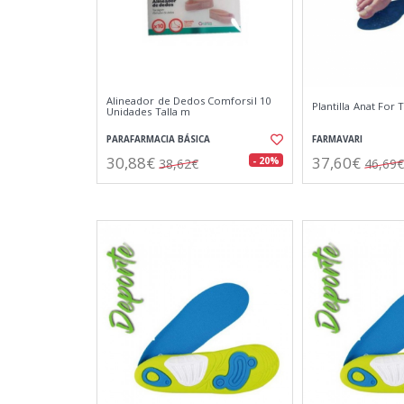
Alineador de Dedos Comforsil 10
Plantilla Anat For 
Unidades Talla m
PARAFARMACIA BÁSICA
FARMAVARI
30,88€
37,60€
- 20%
38,62€
46,69€