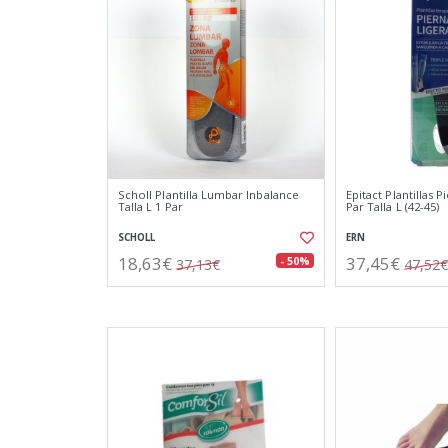
Scholl Plantilla Lumbar Inbalance
Epitact Plantillas P
Talla L 1 Par
Par Talla L (42-45)
SCHOLL
ERN
18,63€
37,45€
- 50%
37,13€
47,52€